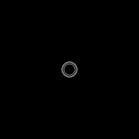
HISTOIRE
ache : terre indu
mémoire verrièr