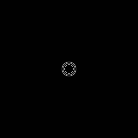
HISTOIRE
u routier gallo-
vesnois Thiérac