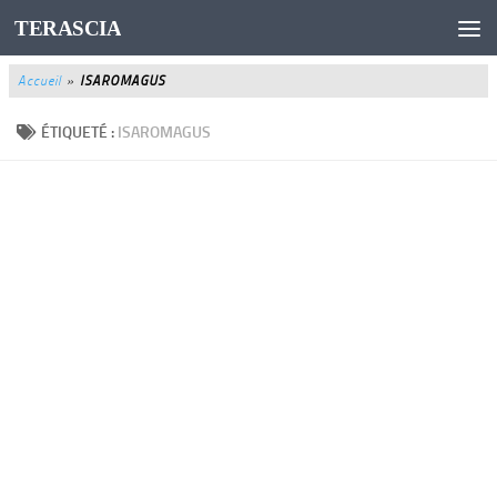
TERASCIA
Au dessous du contenu
Accueil
»
ISAROMAGUS
ÉTIQUETÉ :
ISAROMAGUS