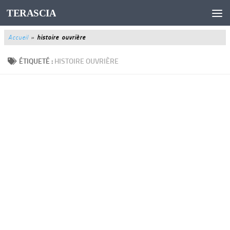
TERASCIA
Au dessous du contenu
Accueil
»
histoire ouvrière
ÉTIQUETÉ :
HISTOIRE OUVRIÈRE