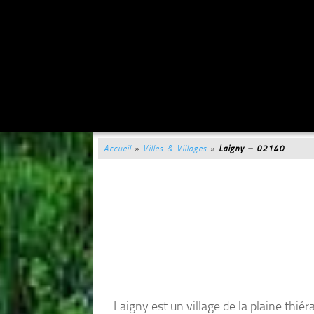
Accueil
»
Villes & Villages
»
Laigny – 02140
Laigny est un village de la plaine thi