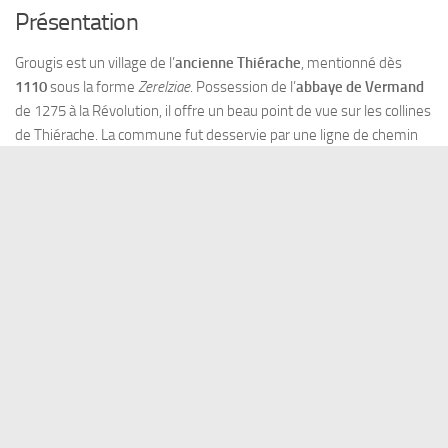
Présentation
Grougis est un village de l’
ancienne Thiérache
, mentionné dès
1110
sous la forme
Zerelziae
. Possession de l’
abbaye de Vermand
de 1275 à la Révolution, il offre un beau point de vue sur les collines
de Thiérache. La commune fut desservie par une ligne de chemin
de fer à voie métrique de
1900 à 1951
.
Étymologie
Selon
Marie-Thérèse Morlet
, Grougis s’explique par une forme
Geroldiacas
(sous-entendu
terras
) — le domaine de
Gerold
, nom
d’homme germanique (Gamillscheg R.G. I-59), dont la forme
ancienne est
Gairwald
(Förstemann I-585).
Histoire
De Vermand à la Révolution
En
1410
, le chapitre de Saint-Quentin permit aux moines de