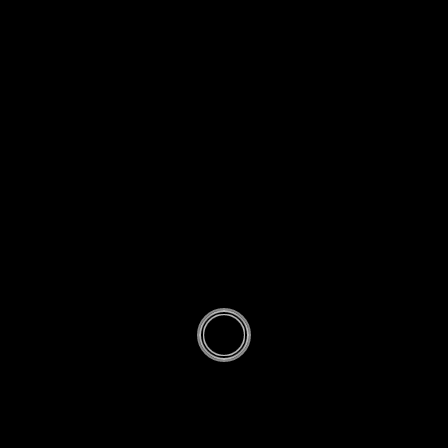
VILLES & VILLAGES
Le village de
Grougis
Domaine de Gerold, terre de