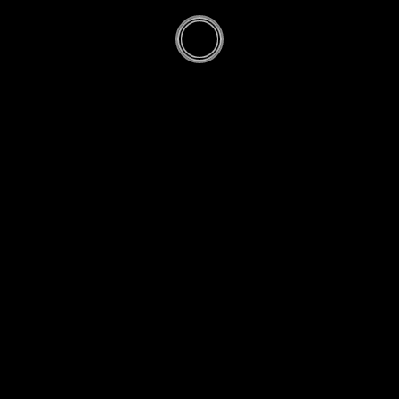
illage de Clairfon
La source claire au-dessus de l'Ois