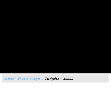
Accueil
»
Villes & Villages
»
Cartignies – 59244