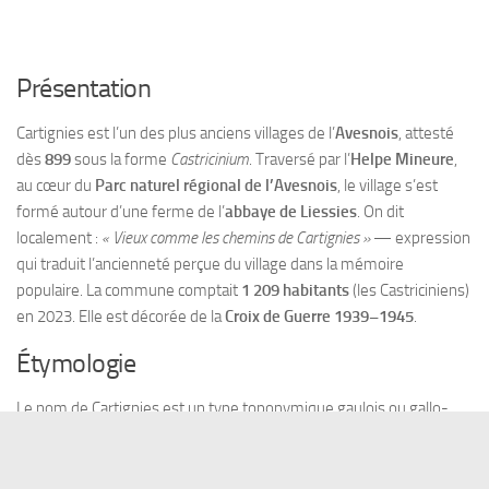
Présentation
Cartignies est l’un des plus anciens villages de l’
Avesnois
, attesté
dès
899
sous la forme
Castricinium
. Traversé par l’
Helpe Mineure
,
au cœur du
Parc naturel régional de l’Avesnois
, le village s’est
formé autour d’une ferme de l’
abbaye de Liessies
. On dit
localement :
« Vieux comme les chemins de Cartignies »
— expression
qui traduit l’ancienneté perçue du village dans la mémoire
populaire. La commune comptait
1 209 habitants
(les Castriciniens)
en 2023. Elle est décorée de la
Croix de Guerre 1939–1945
.
Étymologie
Le nom de Cartignies est un type toponymique gaulois ou gallo-
romain, formé sur l’
anthroponyme latin
Cartinius
suivi du suffixe
-
(i)acum
de localisation et de propriété, d’origine gauloise. La forme
actuelle en
-ies
est liée à l’attraction des variantes en
-(i)acas
,