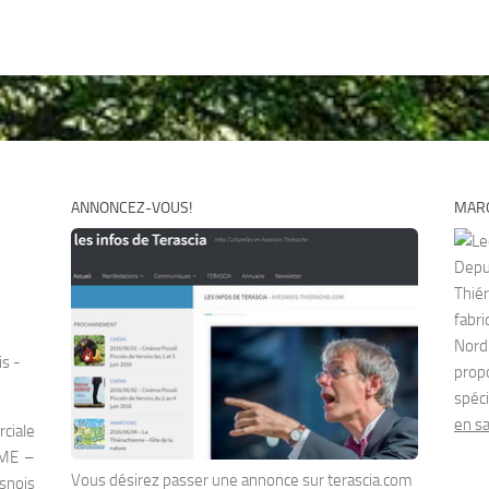
ANNONCEZ-VOUS!
MARO
Depu
Thiér
fabr
Nor
is -
prop
spéci
en sa
rciale
PME –
Vous désirez passer une annonce sur terascia.com
esnois