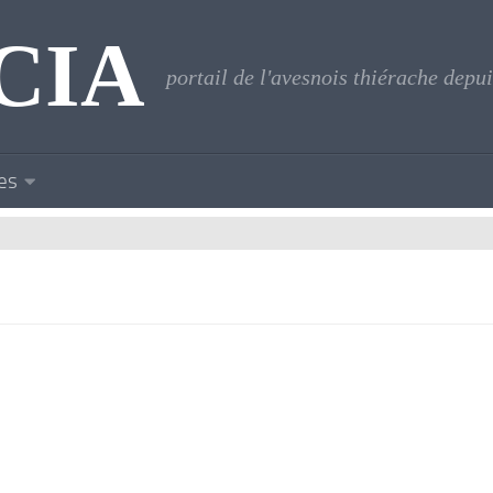
CIA
portail de l'avesnois thiérache depu
es