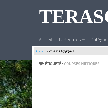
Au dessous du contenu
TERAS
Accueil
Partenaires
Catégori
Accueil
»
courses hippiques
ÉTIQUETÉ :
COURSES HIPPIQUES