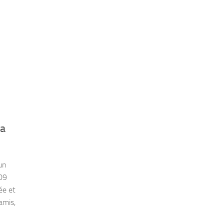
La
un
09
ée et
amis,