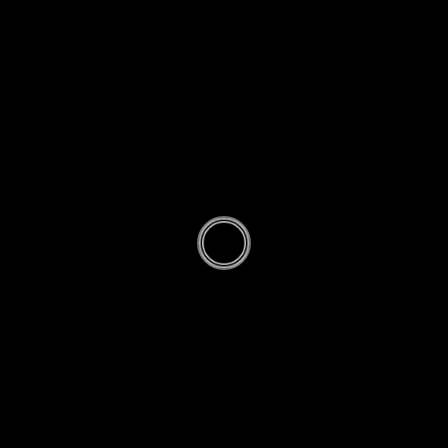
Photos &
Cartes
Postales