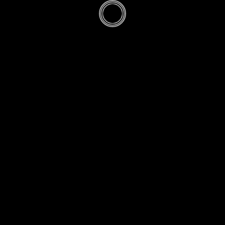
de La Ville-aux-B
 tomba l'équipage du Sampiero Co