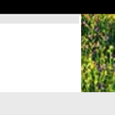
 des défrichements médiévaux.
re du char
Sampiero Corso
et de son