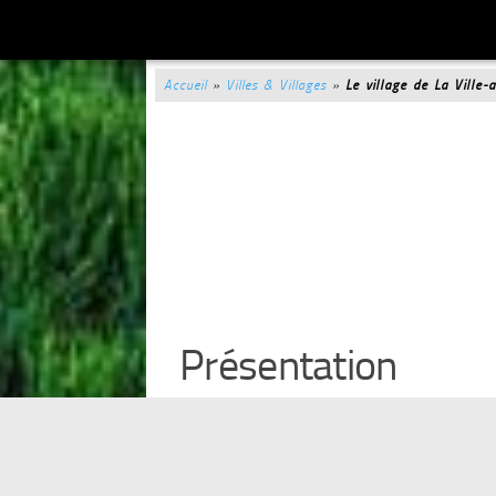
Accueil
»
Villes & Villages
»
Le village de La Ville-
Présentation
La Ville-aux-Bois-lès-Dizy est un petit 
Seigneurie des
Brucelles
et des
Leleu
équipage, tombés le 17 mai 1940. Ses