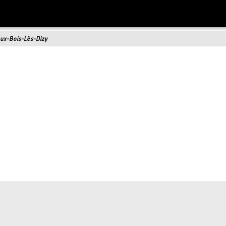
aux-Bois-Lès-Dizy
village de l’
ancienne Thiérache
, né en lisière de forêt lors
au XVIIIe siècle, il conserve un
monument unique
à la mémoi
 patrons sont
saints Fiacre et Blaise
.