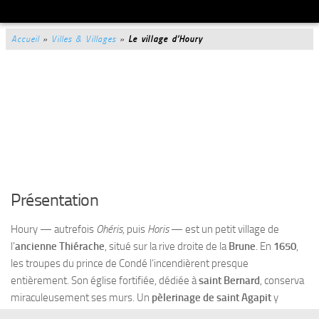
Accueil
»
Villes & Villages
»
Le village d’Houry
Présentation
Houry — autrefois
Ohéris
, puis
Horis
— est un petit village de
l’
ancienne Thiérache
, situé sur la rive droite de la
Brune
. En
1650
,
les troupes du prince de Condé l’incendièrent presque
entièrement. Son église fortifiée, dédiée à
saint Bernard
, conserva
miraculeusement ses murs. Un
pèlerinage de saint Agapit
y
attirait autrefois les familles dont les enfants souffraient de