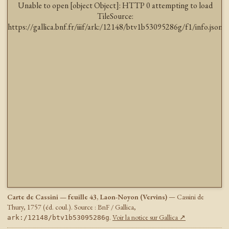
Unable to open [object Object]: HTTP 0 attempting to load
TileSource:
https://gallica.bnf.fr/iiif/ark:/12148/btv1b53095286g/f1/info.json
Carte de Cassini — feuille 43, Laon-Noyon (Vervins)
— Cassini de
Thury, 1757 (éd. coul.). Source : BnF / Gallica,
.
Voir la notice sur Gallica ↗
ark:/12148/btv1b53095286g