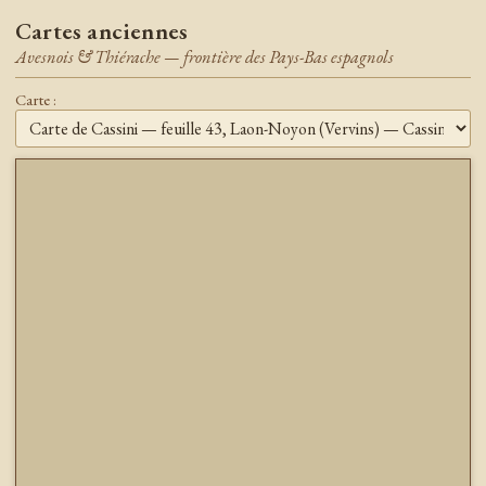
Cartes anciennes
Avesnois & Thiérache — frontière des Pays-Bas espagnols
Carte :